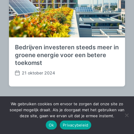
Bedrijven investeren steeds meer in
groene energie voor een betere
toekomst
21 oktober 2024
B
e
r
i
c
We gebruiken cookies om ervoor te zorgen dat onze site zo
h
Thema door
Anders Norén
soepel mogelijk draait. Als je doorgaat met het gebruiken van
t
deze site, gaan we ervan uit dat je ermee instemt.
d
Ok
Privacybeleid
a
t