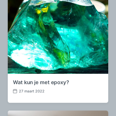
m
Wat kun je met epoxy?
27 maart 2022
B
e
r
i
c