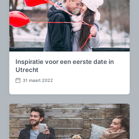
Inspiratie voor een eerste date in
Utrecht
31 maart 2022
B
e
r
i
c
h
t
d
a