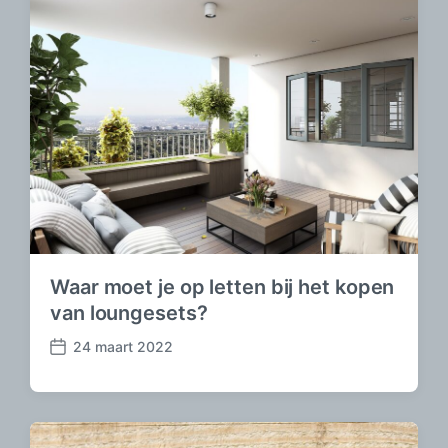
h
t
d
a
t
u
m
Waar moet je op letten bij het kopen
van loungesets?
24 maart 2022
B
e
r
i
c