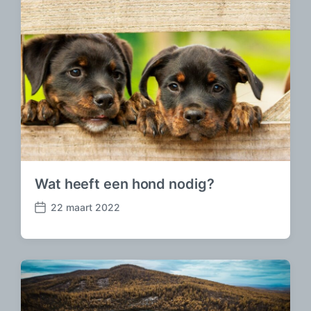
h
t
d
a
t
u
m
Wat heeft een hond nodig?
22 maart 2022
B
e
r
i
c
h
t