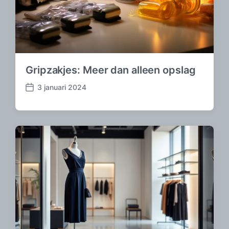
Gripzakjes: Meer dan alleen opslag
3 januari 2024
B
e
r
i
c
h
t
d
a
t
u
m