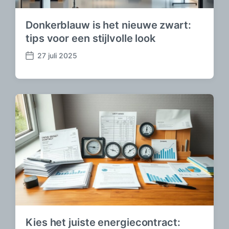
Donkerblauw is het nieuwe zwart:
tips voor een stijlvolle look
27 juli 2025
B
e
r
i
c
h
t
d
a
t
u
m
Kies het juiste energiecontract: