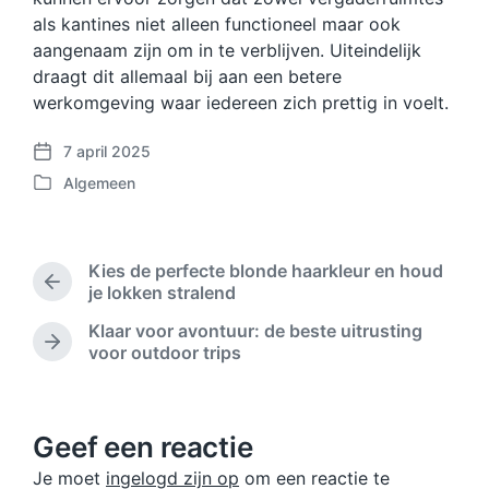
als kantines niet alleen functioneel maar ook
aangenaam zijn om in te verblijven. Uiteindelijk
draagt dit allemaal bij aan een betere
werkomgeving waar iedereen zich prettig in voelt.
7 april 2025
B
Algemeen
e
G
r
e
i
p
c
l
Kies de perfecte blonde haarkleur en houd
h
a
V
je lokken stralend
t
a
o
d
Klaar voor avontuur: de beste uitrusting
t
r
a
V
voor outdoor trips
s
i
t
o
t
g
u
l
b
i
m
g
e
n
e
Geef een reactie
r
n
i
Je moet
ingelogd zijn op
om een reactie te
d
c