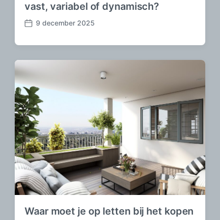
vast, variabel of dynamisch?
9 december 2025
B
e
r
i
c
h
t
d
a
t
u
m
Waar moet je op letten bij het kopen