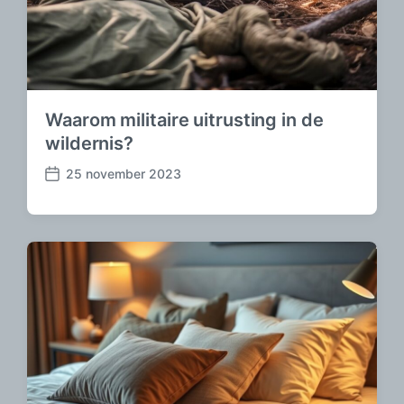
Waarom militaire uitrusting in de
wildernis?
25 november 2023
B
e
r
i
c
h
t
d
a
t
u
m