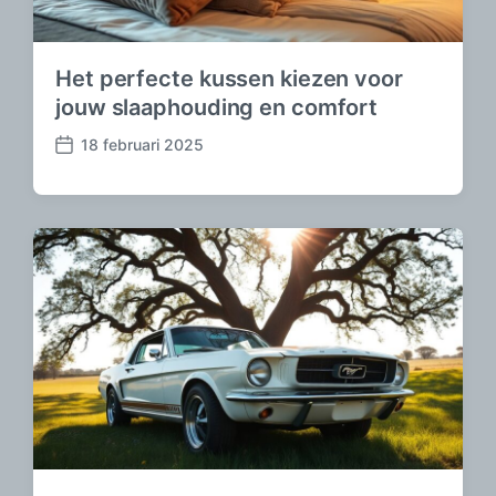
Het perfecte kussen kiezen voor
jouw slaaphouding en comfort
18 februari 2025
B
e
r
i
c
h
t
d
a
t
u
m