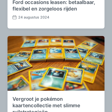
Ford occasions leasen: betaalbaar,
flexibel en zorgeloos rijden
24 augustus 2024
B
e
r
i
c
h
t
d
a
t
u
m
Vergroot je pokémon
kaartencollectie met slimme
ruilstrategieën