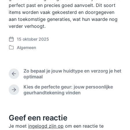
perfect past en precies goed aanvoelt. Dit soort
items worden vaak gekoesterd en doorgegeven
aan toekomstige generaties, wat hun waarde nog
verder verhoogt.
15 oktober 2025
B
Algemeen
e
G
r
e
i
p
c
l
Zo bepaal je jouw huidtype en verzorg je het
h
a
V
optimaal
t
a
o
d
Kies de perfecte geur: jouw persoonlijke
t
r
a
V
geurhandtekening vinden
s
i
t
o
t
g
u
l
b
i
m
g
e
n
e
Geef een reactie
r
n
i
Je moet
ingelogd zijn op
om een reactie te
d
c