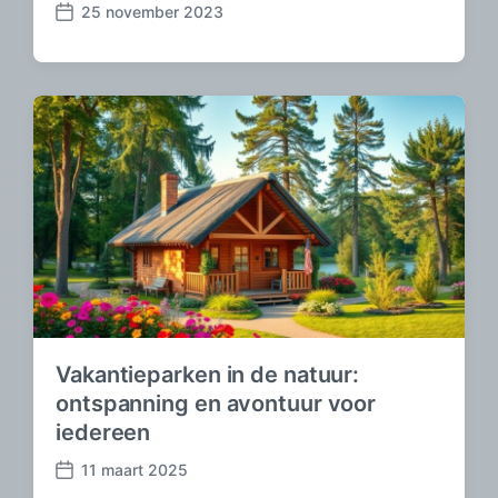
25 november 2023
B
e
r
i
c
h
t
d
a
t
u
m
Vakantieparken in de natuur:
ontspanning en avontuur voor
iedereen
11 maart 2025
B