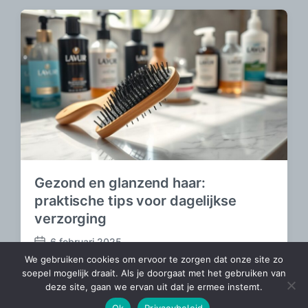
i
c
h
t
d
a
t
u
m
Gezond en glanzend haar:
praktische tips voor dagelijkse
verzorging
6 februari 2025
B
We gebruiken cookies om ervoor te zorgen dat onze site zo
e
soepel mogelijk draait. Als je doorgaat met het gebruiken van
r
deze site, gaan we ervan uit dat je ermee instemt.
i
Thema door
Anders Norén
c
Ok
Privacybeleid