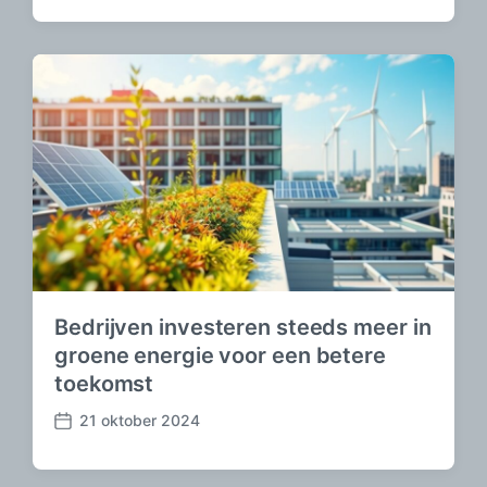
e
r
i
c
h
t
d
a
t
u
m
Bedrijven investeren steeds meer in
groene energie voor een betere
toekomst
21 oktober 2024
B
e
r