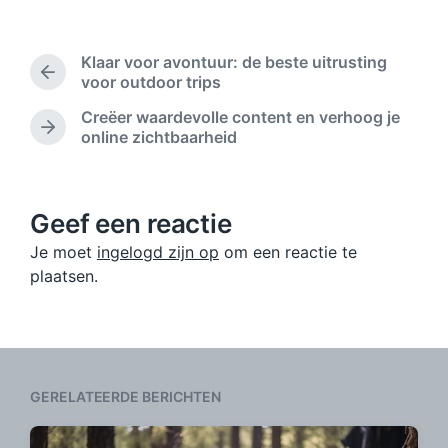
r
e
i
p
c
l
Klaar voor avontuur: de beste uitrusting
h
a
V
voor outdoor trips
t
a
o
d
Creëer waardevolle content en verhoog je
t
r
a
V
online zichtbaarheid
s
i
t
o
t
g
u
l
b
i
m
g
e
n
e
Geef een reactie
r
n
i
Je moet
ingelogd zijn op
om een reactie te
d
c
b
plaatsen.
h
e
t
r
:
i
c
h
t
GERELATEERDE BERICHTEN
: